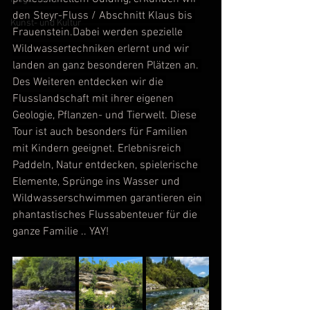
den Steyr-Fluss / Abschnitt Klaus bis 
Kunst- und Kultur
Frauenstein.Dabei werden spezielle 
Wildwassertechniken erlernt und wir 
landen an ganz besonderen Plätzen an. 
Des Weiteren entdecken wir die 
Flusslandschaft mit ihrer eigenen 
Geologie, Pflanzen- und Tierwelt. Diese 
Tour ist auch besonders für Familien 
mit Kindern geeignet. Erlebnisreich 
Paddeln, Natur entdecken, spielerische 
Elemente, Sprünge ins Wasser und 
Wildwasserschwimmen garantieren ein 
phantastisches Flussabenteuer für die 
ganze Familie .. YAY!