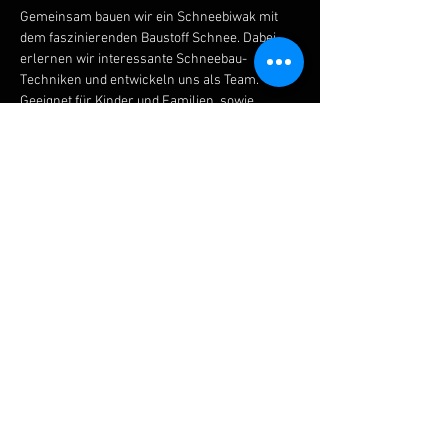
Gemeinsam bauen wir ein Schneebiwak mit 
dem faszinierenden Baustoff Schnee. Dabei 
erlernen wir interessante Schneebau-
Techniken und entwickeln uns als Team.
Geeignet für Kinder und Familien, sowie 
Privatpersonen.
Diese Veranstaltung teilen
© 2026 ACTiX ELEMENTS
powered by AVENTURA OPERENCIA