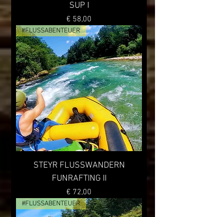
SUP I
Preis
€ 58,00
#FLUSSABENTEUER
STEYR FLUSSWANDERN
FUNRAFTING II
Preis
€ 72,00
#FLUSSABENTEUER