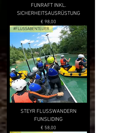
FUNRAFT INKL.
SICHERHEITSAUSRÜSTUNG
Preis
€ 98,00
#FLUSSABENTEUER
STEYR FLUSSWANDERN
FUNSLIDING
Preis
€ 58,00