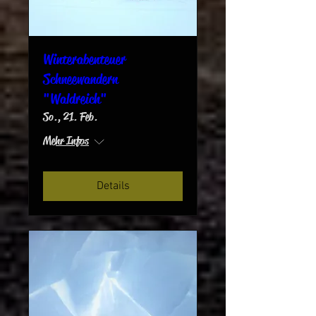
Winterabenteuer
Schneewandern
"Waldreich"
So., 21. Feb.
Mehr Infos
Details