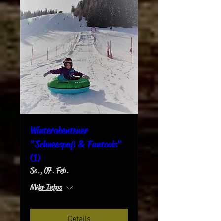
Winterabenteuer
"Schneespaß & Funtools"
(1)
So., 07. Feb.
Mehr Infos
Details