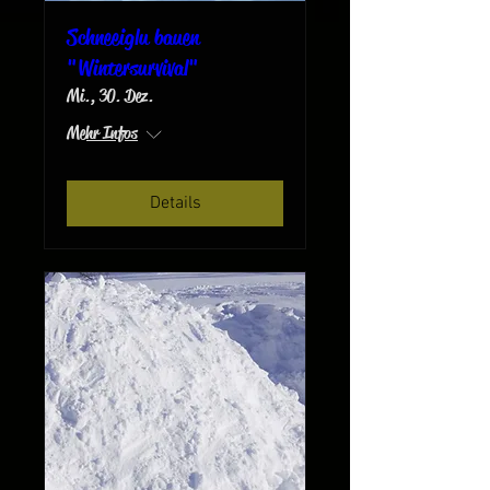
Schneeiglu bauen
"Wintersurvival"
Mi., 30. Dez.
Mehr Infos
Details