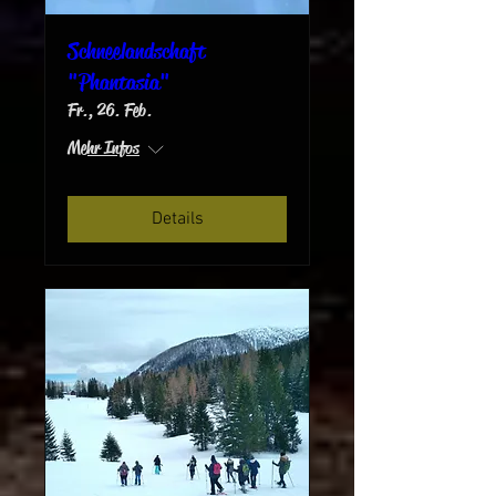
Schneelandschaft
"Phantasia"
Fr., 26. Feb.
Mehr Infos
Details