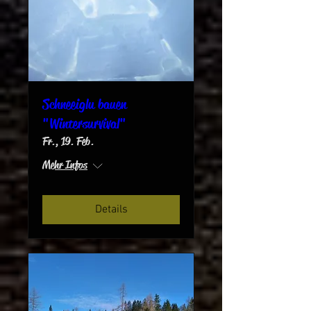
Schneeiglu bauen
"Wintersurvival"
Fr., 19. Feb.
Mehr Infos
Details