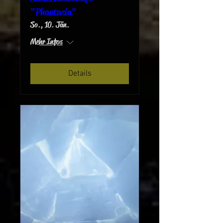
"Phantasia"
So., 10. Jän.
Mehr Infos
Details