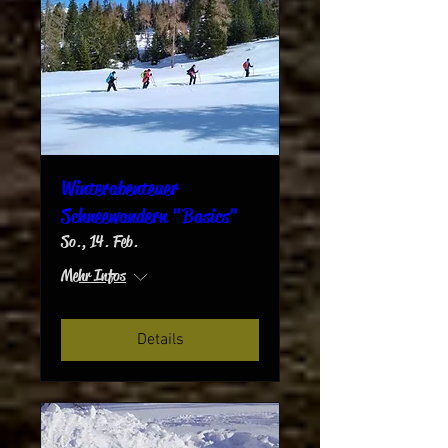
Winterabenteuer
Schneewandern "Basics"
So., 14. Feb.
Mehr Infos
Details