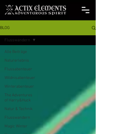
BLOG
Flusswandern
Alle Beiträge
Naturerlebnis
Flussabenteuer
Wildnisabenteuer
Winterabenteuer
The Adventures
of Harry&Huck
Natur & Technik
Flusswandern
Magic Winter