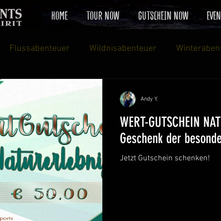
HOME
TOUR NOW
GUTSCHEIN NOW
EVEN
Flussabenteuer
Wildnisabenteuer
Winteraben
ck
Natur & Technik
Flusswandern
Magic Wint
Andy Y.
WERT-GUTSCHEIN NATU
Geschenk der besonde
Jetzt Gutschein schenken!