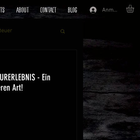
TS
ABOUT
CONTACT
BLOG
Anmelden
teuer
er
RERLEBNIS - Ein
ren Art!