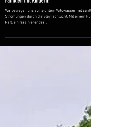
Andy Y.
FUN-RAFTING: Ein cooles Naturerlebnis für
Familien mit Kindern!
Wir bewegen uns auf leichtem Wildwasser mit sanften
Strömungen durch die Steyrschlucht. Mit einem Fun-
Raft, ein faszinierendes...