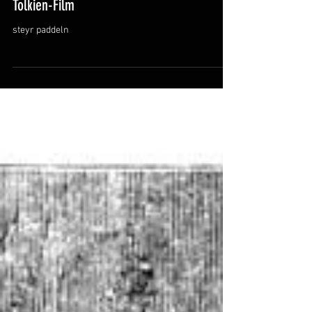
Andy Y.
Steyr paddeln – Eine Kajak-Tour wie im
Tolkien-Film
steyr paddeln