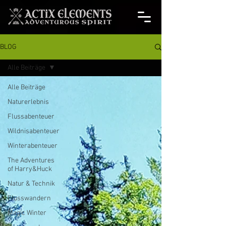
BLOG
Alle Beiträge
Alle Beiträge
Naturerlebnis
Flussabenteuer
Wildnisabenteuer
Winterabenteuer
The Adventures
of Harry&Huck
Natur & Technik
Flusswandern
Magic Winter