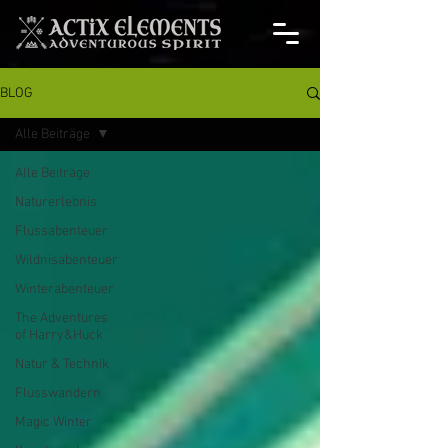
BLOG
Alle Beiträge
Alle Beiträge
Naturerlebnis
Flussabenteuer
Wildnisabenteuer
Winterabenteuer
The Adventures
of Harry&Huck
Natur & Technik
Flusswandern
Magic Winter