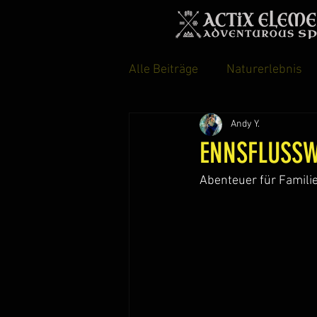
Alle Beiträge
Naturerlebnis
Andy Y.
The Adventures of Harry&Hu
ENNSFLUSSWA
Abenteuer für Famili
Kunst- und Kultur