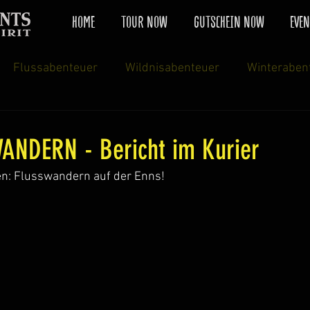
HOME
TOUR NOW
GUTSCHEIN NOW
EVEN
Flussabenteuer
Wildnisabenteuer
Winteraben
ck
Natur & Technik
Flusswandern
Magic Wint
NDERN - Bericht im Kurier
en: Flusswandern auf der Enns!