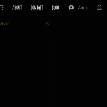
TS
ABOUT
CONTACT
BLOG
Anmelden
teuer
er