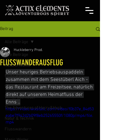
Beitrag
Alle Beiträge
Huckleberry Prod.
Alle Beiträge
FLUSSWANDERAUSFLUG
Naturerlebnis
Unser heuriges Betriebsauspaddeln 
Flussabenteuer
zusammen mit dem 
Seestüberl Aich - 
Wildnisabenteuer
das Restaurant am Freizeitsee
, natürlich 
direkt auf unserem Heimatfluss der 
Winterabenteuer
Enns ..
The Adventures of Harry&Huck
https://video.wixstatic.com/video/f0b37e_84d53
eabe7f942d2b09f8eb25265550f/1080p/mp4/file.
Natur & Technik
mp4
Flusswandern
Magic Winter