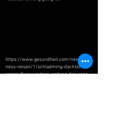
https://www.gesundheit.com/news/well
ness-reisen/1/schladming-dachstein-
region-flusswandern-entlang-der-enns
Naturerlebnis
Flussabenteuer
Alle ansehen
Aktuelle Beiträge