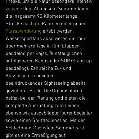
Freaks, um die Natur besonders intensiv 
zu genießen. Ab diesem Sommer kann 
Kunst- und Kultur
die insgesamt 90 Kilometer lange 
Strecke auch im Rahmen einer neuen 
Flusswanderung
 erlebt werden. 
Wassersportfans absolvieren die Tour 
über mehrere Tage in fünf Etappen - 
paddelnd per Kajak, flusstauglichen 
aufblasbaren Kanus oder SUP (Stand up 
paddeling). Zahlreiche Zu- und 
Ausstiege ermöglichen 
beeindruckendes Sightseeing abseits 
gewohnter Pfade. Die Organisatoren 
helfen bei der Planung und bieten die 
komplette Ausrüstung zum Leihen 
ebenso wie ausgebildete Tourenbegleiter 
sowie einen Shuttledienst an. Mit der 
Schladming-Dachstein Sommercard 
gibt es eine Ermäßigung auf 