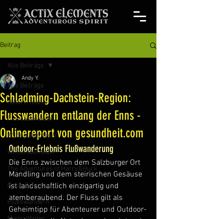
Beitrag
Alle Beiträge
Andy Y.
Alle Beiträge
Schladming-Dachstein-Region:
Naturerlebnis
Flusswandern entlang der Enns -
Flussabenteuer
Onlinereport von gesundheit.com
Wildnisabenteuer
Outdoor-Erlebnis Flußwanderung
Winterabenteuer
Die Enns zwischen dem Salzburger Ort 
The Adventures of Harry&Huck
Mandling und dem steirischen Gesäuse 
Natur & Technik
ist landschaftlich einzigartig und 
atemberaubend. Der Fluss gilt als 
Flusswandern
Geheimtipp für Abenteurer und Outdoor-
Magic Winter